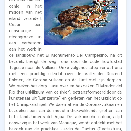
genie! In het
midden van het
eiland verandert
Cesar een
eenvoudige
steengroeve in
een eerbetoon
aan het werk in
de landbouw, het El Monumento Del Campesino, na dit
bezoek, brengt de weg ons door de oude hoofdstad
Teguise naar de Valleien. Onze volgende stop verrast ons
met een prachtig uitzicht over de Vallei der Duizend
Palmen, de Corona-vulkaan en de kust met zijn dorpjes.
We steken het dorp Haría over en bezoeken El Mirador del
Rio (het uitkijkpunt van de rivier), getransformeerd door de
kunstenaar uit "Lanzarote" en genieten van het uitzicht op
het Chinijo-archipel. We dalen af ​​via de Corona-vulkaan en
bezoeken een van de meest indrukwekkende grotten van
het eiland:Jameos del Agua. De vulkanische natuur, altijd
aanwezig in het werk van Manrique, wordt ontdekt met het
bezoek aan de prachtige Jardín de Cactus (Cactustuin),