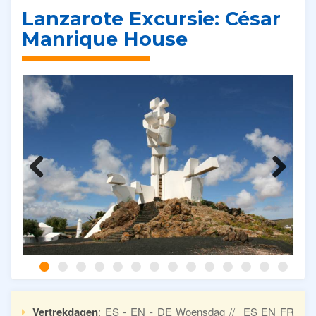
Lanzarote Excursie: César
Manrique House
Previous
Next
Vertrekdagen
: ES - EN - DE Woensdag // ES EN FR