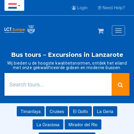
Login
Need Help?
Toggle
navigati
Bus tours – Excursions in Lanzarote
Wij bieden u de hoogste kwaliteitsnormen, ontdek het eiland
met onze gekwalificeerde gidsen en moderne bussen.
Timanfaya
Cruises
El Golfo
La Geria
La Graciosa
Mirador del Rio