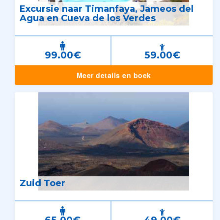
Excursie naar Timanfaya, Jameos del
Agua en Cueva de los Verdes
99.00€
59.00€
Meer details en boek
Zuid Toer