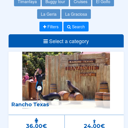
Timanfaya
Buggy tour
Cruises
El Golfo
La Geria
La Graciosa
Filters
Search
Select a category
Rancho Texas
36.00€
24.00€