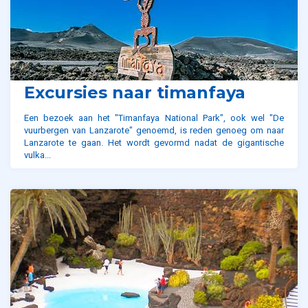
Excursies naar timanfaya
Een bezoek aan het "Timanfaya National Park", ook wel "De
vuurbergen van Lanzarote" genoemd, is reden genoeg om naar
Lanzarote te gaan. Het wordt gevormd nadat de gigantische
vulka...