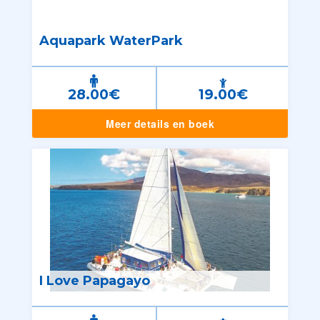
Aquapark WaterPark
28.00€
19.00€
Meer details en boek
I Love Papagayo